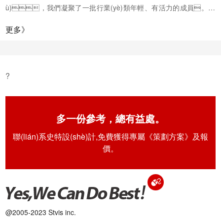
配合絕對可以勝任任何有具有挑戰(zhàn)性的...
ù)，我們凝聚了一批行業(yè)類年輕、有活力的成員。他
們在各自的陣地上有著出色的表現(xiàn)以及豐富的實戰(zhàn)經(jīn
更多》
g)驗，成員是設(shè)計界的精英，資深優(yōu)化師，
受過高等的藝術(shù)深造，經(jīng)過多重工作實戰(zhàn)磨
練。并擁有與各國內(nèi)外各大企業(yè)的成功合作經(jīng)
驗。我們的實力和配合絕對可以勝任任何有具有挑戰(zhàn)性的...
?
多一份參考，總有益處。
聯(lián)系史特設(shè)計,免費獲得專屬《策劃方案》及報
價。
@2005-2023 Stvis inc.